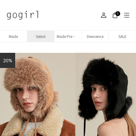
0
Made
Select
Made Premium denim
Dewvence
SALE
20%