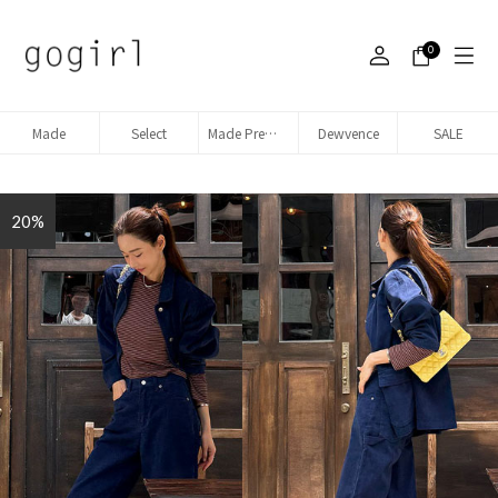
0
Made
Select
Made Premium denim
Dewvence
SALE
20%