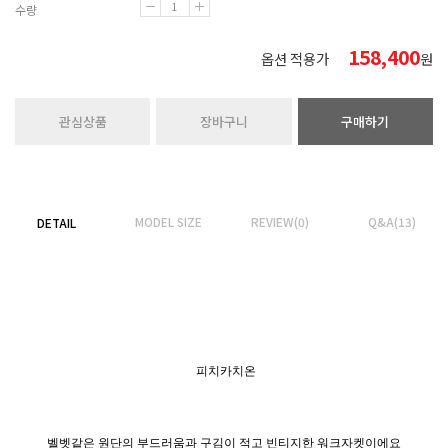
수량
158,400
옵션 적용가
원
관심상품
장바구니
구매하기
MODEL SIZE
REVIEW(0)
Q&A(13)
DETAIL
피치카치온
벨벳같은 원단의 부드러움과 구김이 적고 빈티지한 워크자켓이에요