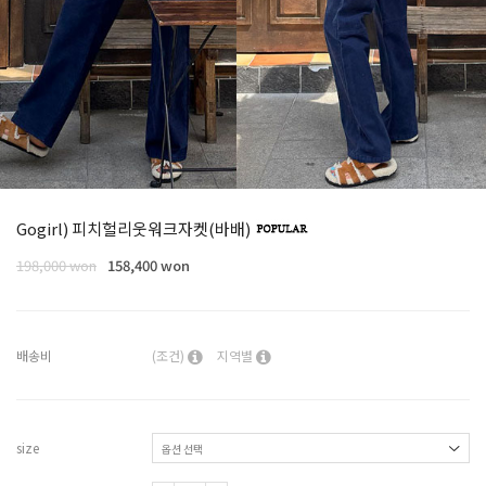
Gogirl) 피치헐리웃워크자켓(바배)
198,000 won
158,400 won
배송비
(조건)
지역별
size