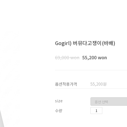
Gogirl) 버뮤다고쟁이(바배)
69,000 won
55,200 won
옵션적용가격
55,200
원
size
수량