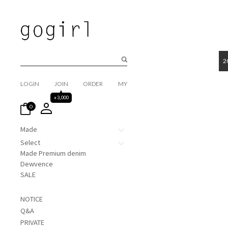
2
LOGIN
JOIN
ORDER
MY
+3,000
0
Made
Select
Made Premium denim
Dewvence
SALE
NOTICE
Q&A
PRIVATE