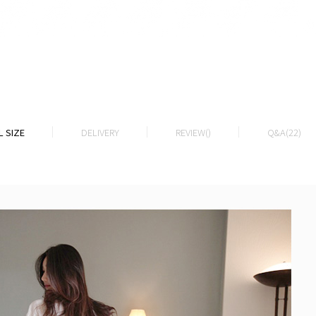
 SIZE
DELIVERY
REVIEW()
Q&A(22)