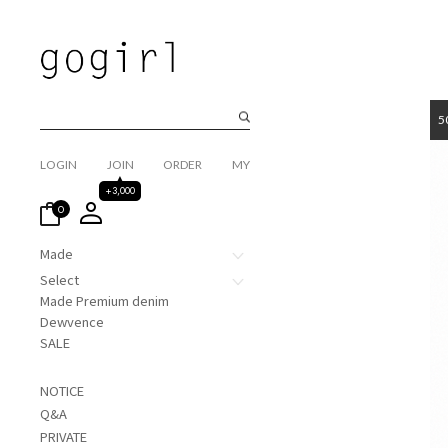
5
LOGIN
JOIN
ORDER
MY
+3,000
0
Made
Select
Made Premium denim
Dewvence
SALE
NOTICE
Q&A
PRIVATE