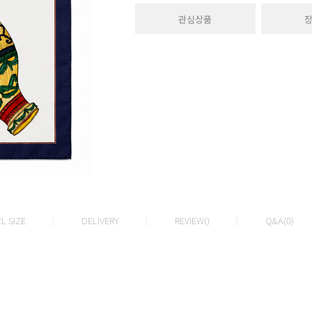
관심상품
L SIZE
DELIVERY
REVIEW()
Q&A(0)