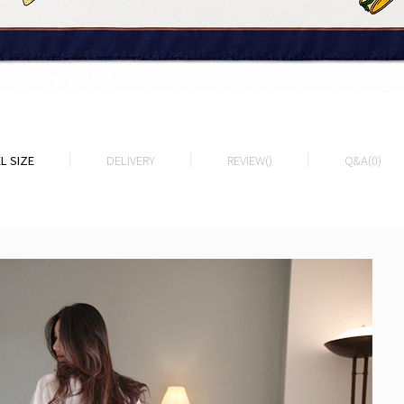
L SIZE
DELIVERY
REVIEW()
Q&A(0)