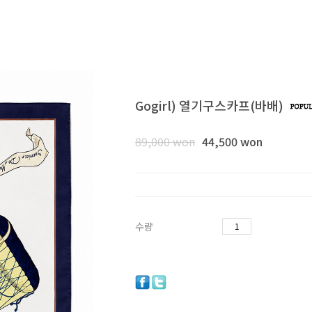
Gogirl) 열기구스카프(바배)
89,000
won
44,500 won
수량