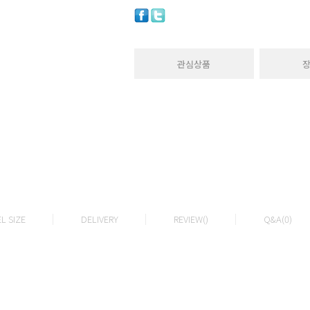
관심상품
L SIZE
DELIVERY
REVIEW()
Q&A(0)