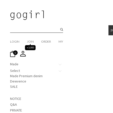
2
LOGIN
JOIN
ORDER
MY
+3,000
0
Made
Select
Made Premium denim
Dewvence
SALE
NOTICE
Q&A
PRIVATE