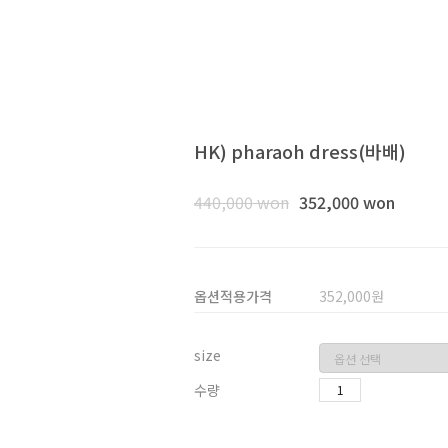
HK) pharaoh dress(바배)
440,000 won
352,000 won
옵션적용가격
352,000
원
size
수량