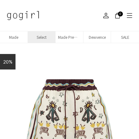
0
Made
Select
Made Premium denim
Dewvence
SALE
20%