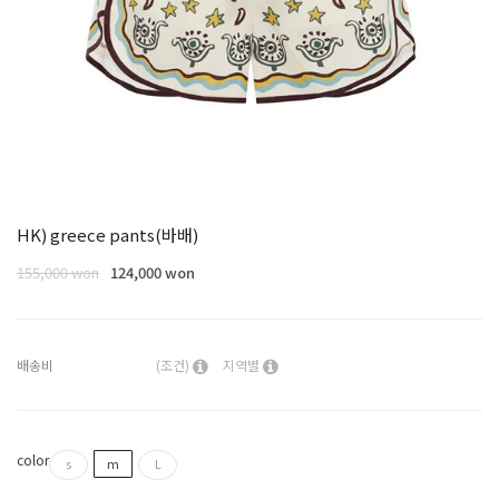
HK) greece pants(바배)
155,000 won
124,000 won
배송비
(조건)
지역별
color
s
m
L