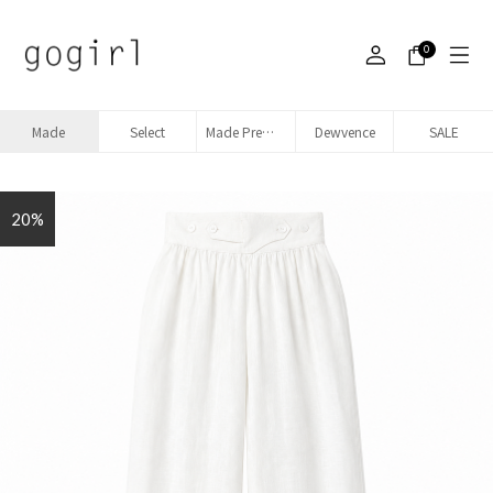
0
Made
Select
Made Premium denim
Dewvence
SALE
20%