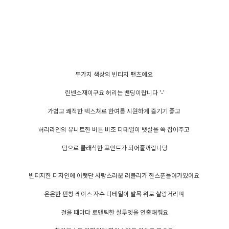
두가지 색상의 빈티지 팬츠에요
린넨소재이구요 허리는 밴딩이랍니다 '-'
가볍고 쾌적한 텍스쳐로 한여름 시원하게 즐기기 좋고
허리라인의 유니트한 버튼 비조 디테일이 뱃살을 쏙 잡아주고
덤으로 클래식한 포인트가 되어줄꺼랍니당
빈티지한 디자인에 아랫단 사랑스러운 러블리가 한스푼들어가있어요
은은한 펀칭 레이스 자수 디테일이 발목 위로 살랑거리며
걸을 때마다 로맨틱한 실루엣을 연출해줘요