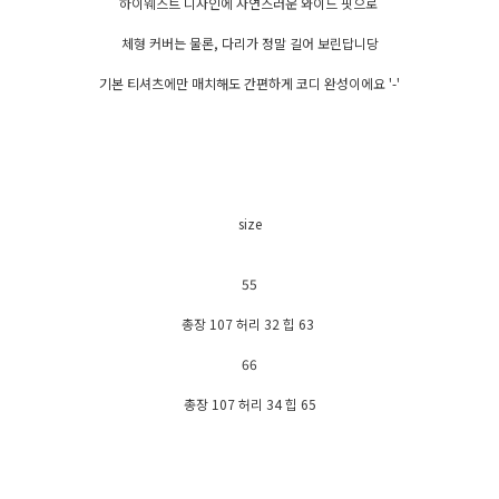
하이웨스트 디자인에 자연스러운 와이드 핏으로
체형 커버는 물론, 다리가 정말 길어 보린답니당
기본 티셔츠에만 매치해도 간편하게 코디 완성이에요 '-'
size
55
총장 107 허리 32 힙 63
66
총장 107 허리 34 힙 65