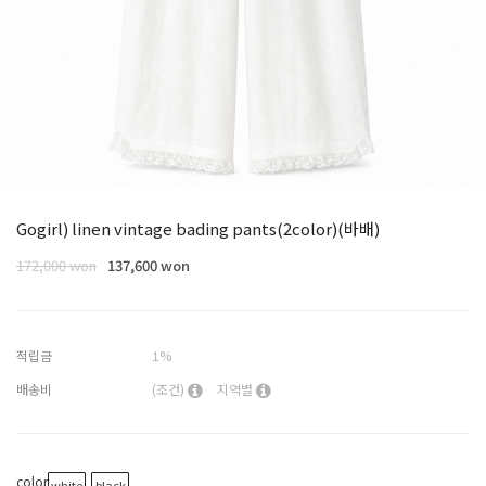
Gogirl) linen vintage bading pants(2color)(바배)
172,000 won
137,600 won
적립금
1%
배송비
(조건)
지역별
color
white
black