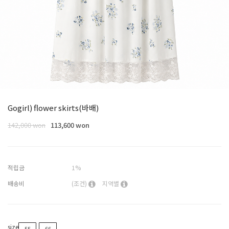
Gogirl) flower skirts(바배)
142,000 won
113,600 won
적립금
1%
배송비
(조건)
지역별
size
55
66