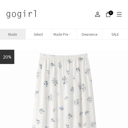
0
Made
Select
Made Premium denim
Dewvence
SALE
20%