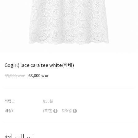
Gogirl) lace cara tee white(바배)
85,000 won
68,000 won
적립금
850원
배송비
(조건)
지역별
size
55
66