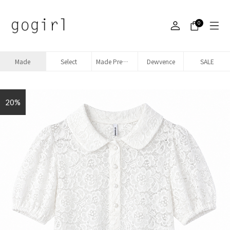
0
Made
Select
Made Premium denim
Dewvence
SALE
20%