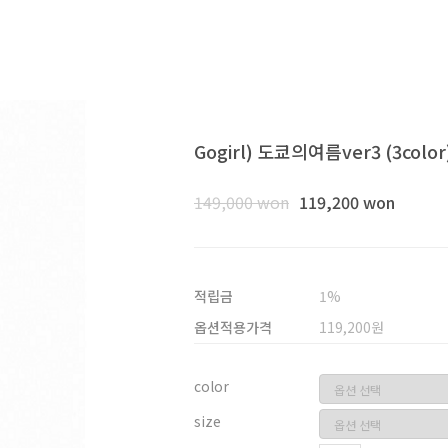
Gogirl) 도쿄의여름ver3 (3colo
149,000 won
119,200 won
적립금
1%
옵션적용가격
119,200
원
color
size