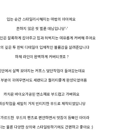
입는 순간 스타일리시해지는 마법의 아이에요
흔하지 않은 핏 벌룬 데님입니당'-'
인은 잘록하게 잡아주고 힙과 허벅지는 여유롭게 커버해 주어요
의 깊은 투 핀턱 디테일이 입체적인 볼륨감을 살려준답니다
하체 라인이 완벽하게 커버되겟죠 ?
밑단에서 살짝 모아지는 커프스 덧단작업이 들어갔는데요
이부분이 귀여우면서도 세련되고 퀄리티좋게 완성되었어욤
카치온 바이오가공된 면소재로 부드럽고 가벼워요
워싱작업을 세밀히 거쳐 빈티지한 무드로 제작되었답니당
가르드한 무드의 팬츠로 편안하면서 멋짐이 듬뿍인 아이라
티는 물론 다양한 상의와 스타일링하기에도 간편하고 좋아요 :)