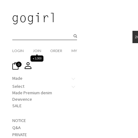
2
LOGIN
JOIN
ORDER
MY
+3,000
0
Made
Select
Made Premium denim
Dewvence
SALE
NOTICE
Q&A
PRIVATE