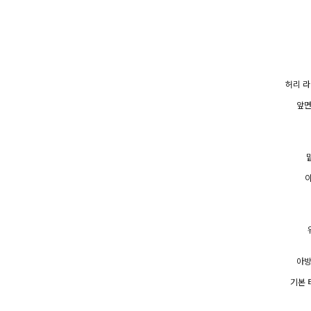
허리 라
앞면
아방
기본 