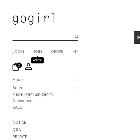
5
LOGIN
JOIN
ORDER
MY
+3,000
0
Made
Select
Made Premium denim
Dewvence
SALE
NOTICE
Q&A
PRIVATE