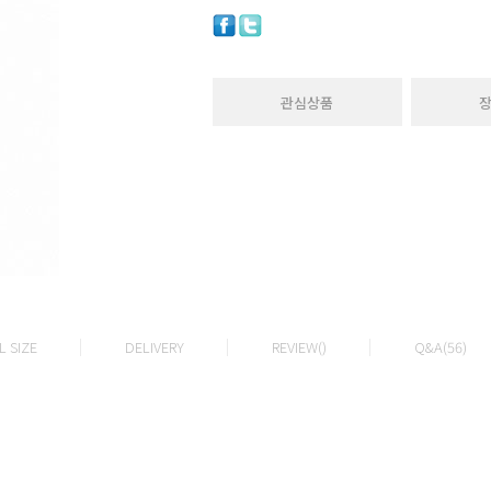
관심상품
 SIZE
DELIVERY
REVIEW()
Q&A(56)