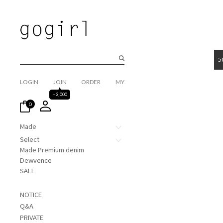
5
LOGIN
JOIN
ORDER
MY
+3,000
0
Made
Select
Made Premium denim
Dewvence
SALE
NOTICE
Q&A
PRIVATE