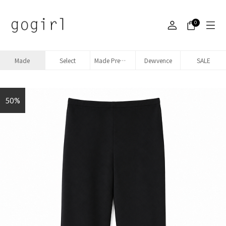
0
Made
Select
Made Premium denim
Dewvence
SALE
50%