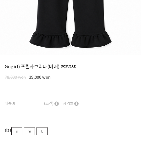
Gogirl) 프릴사브리나(바배)
78,000 won
39,000 won
배송비
(조건)
지역별
size
s
m
L