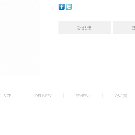
관심상품
L SIZE
DELIVERY
REVIEW()
Q&A(6)