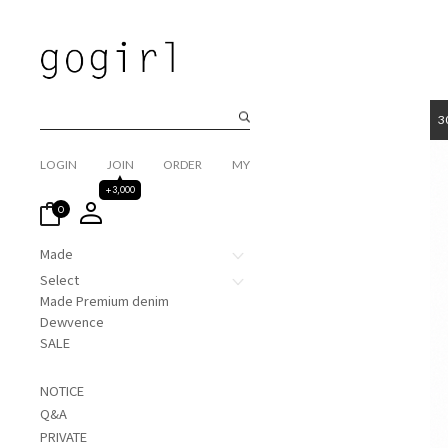
3
LOGIN
JOIN
ORDER
MY
+3,000
0
Made
Select
Made Premium denim
Dewvence
SALE
NOTICE
Q&A
PRIVATE