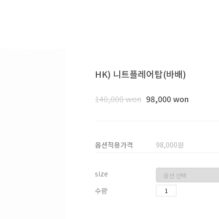
HK) 니트플레어탑(바배)
140,000 won
98,000 won
옵션적용가격
98,000
원
size
수량