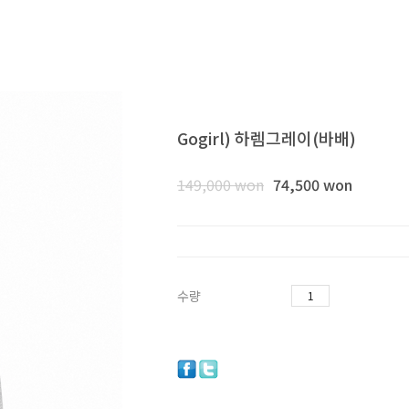
Gogirl) 하렘그레이(바배)
149,000
won
74,500 won
수량