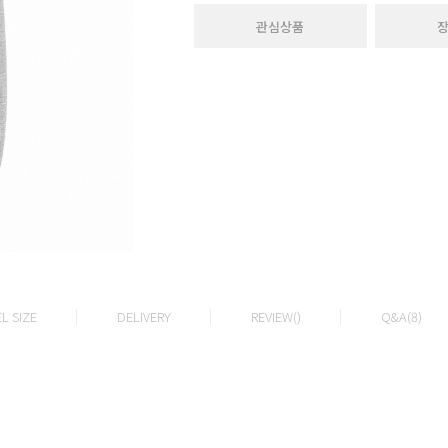
관심상품
L SIZE
DELIVERY
REVIEW()
Q&A(8)