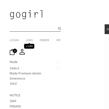
5
LOGIN
JOIN
ORDER
MY
+3,000
0
Made
Select
Made Premium denim
Dewvence
SALE
NOTICE
Q&A
PRIVATE