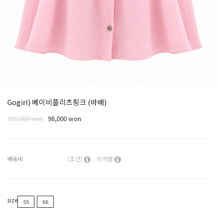
Gogirl) 베이비플리츠핑크 (바배)
196,000 won
98,000 won
배송비
(조건)
지역별
size
55
66