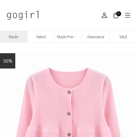
0
Made
Select
Made Premium denim
Dewvence
SALE
50%