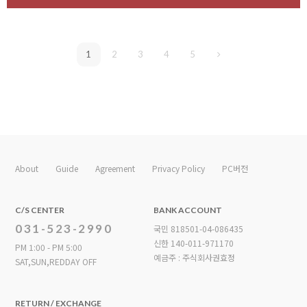
1
2
3
4
5
About
Guide
Agreement
Privacy Policy
PC버전
C/S CENTER
BANK ACCOUNT
031-523-2990
국민 818501-04-086435
신한 140-011-971170
PM 1:00 - PM 5:00
예금주 : 주식회사권효정
SAT,SUN,REDDAY OFF
RETURN / EXCHANGE