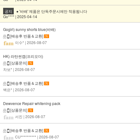
공지
● '바배' 제품은 단독주문시에만 적용됩니다
Go**** | 2025-04-14
Gogirl) sunny shorts blue(바배)
[배송후 반품＆교환]
N
이수*
| 2026-08-07
HK) 라탄썬캡(프리오더)
[상품문의]
N
차보*
| 2026-08-07
[배송후 반품＆교환]
N
백은*
| 2026-08-07
Dewvence Repair whitening pack
[상품문의]
N
서진
| 2026-08-07
[배송후 반품＆교환]
N
CU**********
| 2026-08-07