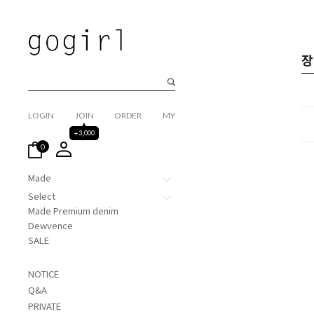
장
LOGIN
JOIN
ORDER
MY
+3,000
0
Made
Select
Made Premium denim
Dewvence
SALE
NOTICE
Q&A
PRIVATE