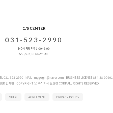
C/S CENTER
031-523-2990
MON-FRI PM 1:00~5:00
SAT,SUN,REDDAY OFF
EL 031-523-2990
MAIL : mygogirl@naver.com
BUSINESS LICENSE 884-88-0090
AGER 김세환
COPYRIGHT ⓒ 주식회사 권효정 CORP.ALL RIGHTS RESERVED.
GUIDE
AGREEMENT
PRIVACY POLICY